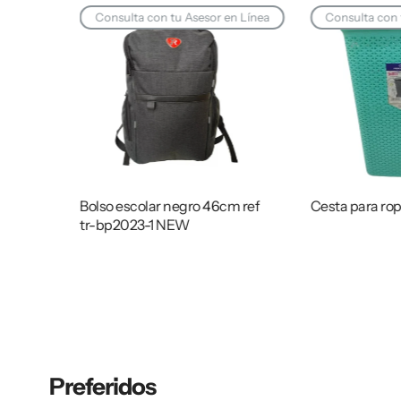
Consulta con tu Asesor en Línea
Consulta con 
drio y
Bolso escolar negro 46cm ref
Cesta para r
tr-bp2023-1 NEW
Preferidos