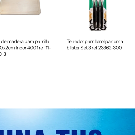
 de madera para parrilla
Tenedor parrillero Ipanema
x2cm Incor 4001 ref 11-
blíster Set 3 ref 23362-300
013