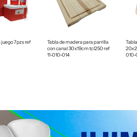
 juego 7pzs ref
Tabla de madera para parrilla
Tabla
con canal 30x19cm tcl250 ref
20x20
11-010-014
010-