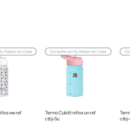
tu Asesor en Línea
Consulta con tu Asesor en Línea
Con
iños we ref
Termo Cubitt niños un ref
Termo
ctbj-5u
ctbj-