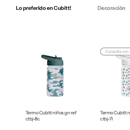
Lo preferido en Cubitt!
Decoración
Consulta con 
Termo Cubitt niños gn ref
Termo Cubitt n
ctbj-8c
ctbj-7l