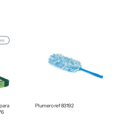
nea
 para
Plumero ref 83192
76