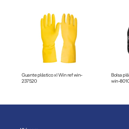
Guante plástico xl Win ref win-
Bolsa plá
237520
win-801