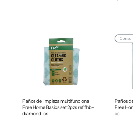
Consult
Paños de limpieza multifuncional
Paños de
Free Home Basics set 2pzs ref fhb-
Free Hom
diamond-cs
cs