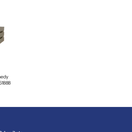
nedy
751888