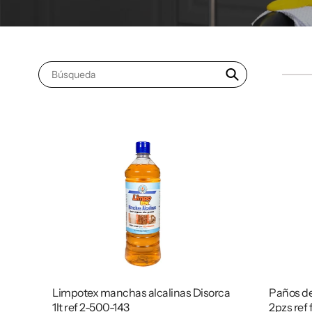
Búsqueda
Limpotex manchas alcalinas Disorca
Paños de
1lt ref 2-500-143
2pzs ref 