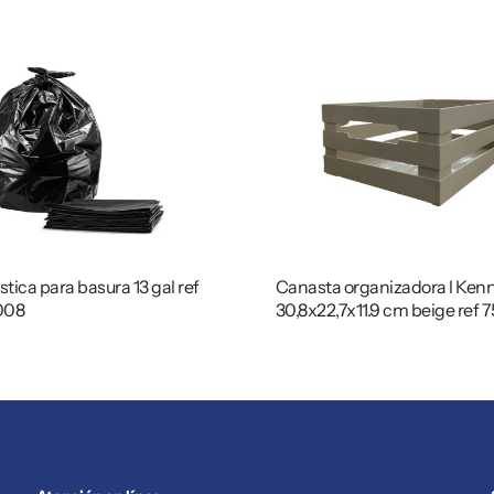
stica para basura 13 gal ref
Canasta organizadora l Ken
008
30,8x22,7x11.9 cm beige ref 