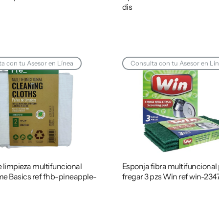
dis
a con tu Asesor en Línea
Consulta con tu Asesor en Lí
 limpieza multifuncional
Esponja fibra multifuncional
e Basics ref fhb-pineapple-
fregar 3 pzs Win ref win-234