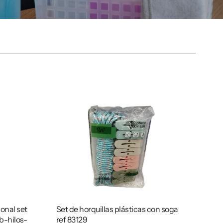
onal set
Set de horquillas plásticas con soga
b-hilos-
ref 83129