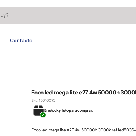
Contacto
Foco led mega lite e27 4w 50000h 3000
Sku:
15010075
En stock y listo para comprar.
Foco led mega lite e27 4w 50000h 3000k ref led8036