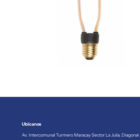
Ubícanos
Av. Intercomunal Turmero Maracay Sector La Julia. Diagonal