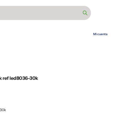
Búsqueda
Mi cuenta
k ref led8036-30k
-30k