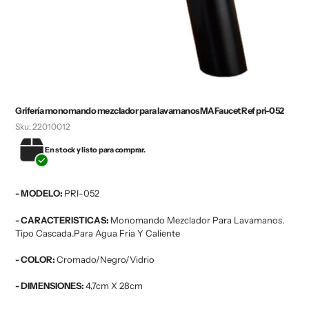
Grifería monomando mezclador para lavamanos MA Faucet Ref pri-052
Sku:
22010012
En stock y listo para comprar.
- MODELO:
PRI-052
- CARACTERISTICAS:
Monomando Mezclador Para Lavamanos.
Tipo Cascada.Para Agua Fria Y Caliente
- COLOR:
Cromado/Negro/Vidrio
- DIMENSIONES:
4,7cm X 28cm