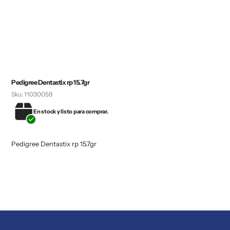
Pedigree Dentastix rp 15.7gr
Sku:
11030059
En stock y listo para comprar.
Pedigree Dentastix rp 15.7gr