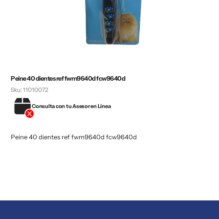
Peine 40 dientes ref fwm9640d fcw9640d
Sku:
11010072
Consulta con tu Asesor en Línea
Peine 40 dientes ref fwm9640d fcw9640d